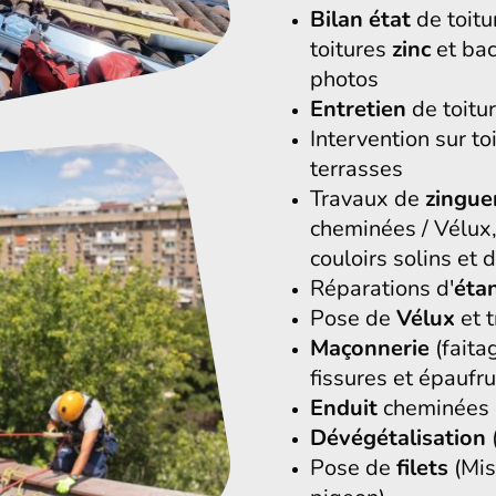
Bilan état
de toit
toitures
zinc
et ba
photos
Entretien
de toitu
Intervention sur toi
terrasses
Travaux de
zingue
cheminées / Vélux,
couloirs solins et
Réparations d'
éta
Pose de
Vélux
et t
Maçonnerie
(faita
fissures et épaufru
Enduit
cheminées 
Dévégétalisation
Pose de
filets
(Mis