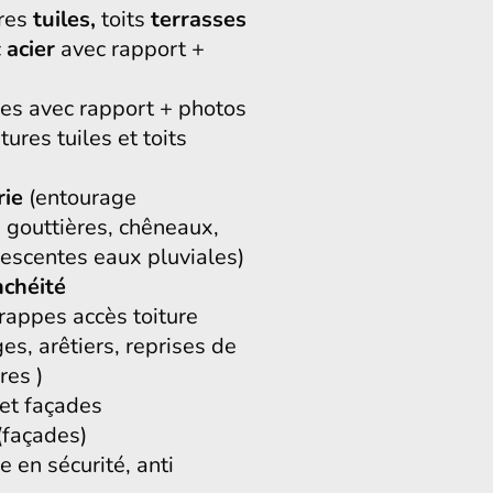
ures
tuiles,
toits
terrasses
c
acier
avec rapport +
res avec rapport + photos
tures tuiles et toits
rie
(entourage
 gouttières, chêneaux,
 descentes eaux pluviales)
nchéité
rappes accès toiture
ges, arêtiers, reprises de
res )
et façades
(façades)
e en sécurité, anti