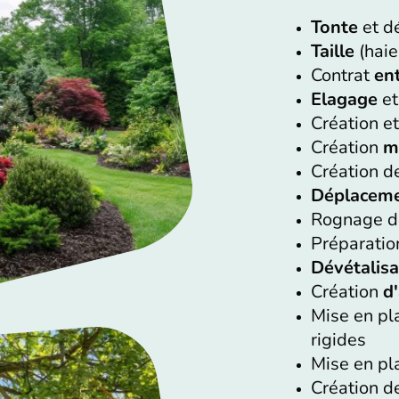
Tonte
et d
Taille
(haie
Contrat
en
Elagage
et
Création et
Création
m
Création 
Déplacem
Rognage 
Préparatio
Dévétalisa
Création
d
Mise en p
rigides
Mise en pl
Création 