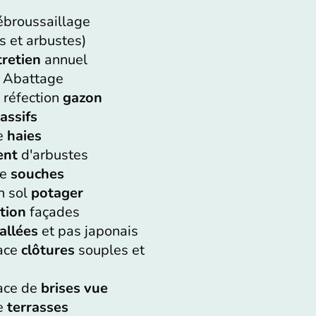
ébroussaillage
s et arbustes)
tretien
annuel
 Abattage
 réfection
gazon
assifs
de
haies
ent
d'arbustes
de
souches
n sol
potager
tion
façades
'allées
et pas japonais
lace
clôtures
souples et
ace de
brises vue
de
terrasses