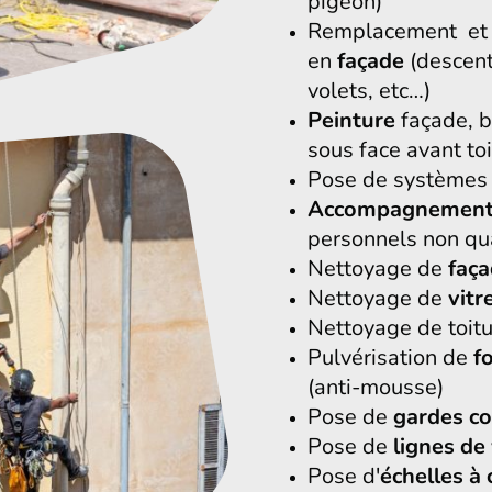
pigeon)
Remplacement et 
en
façade
(descent
volets, etc…)
Peinture
façade, b
sous face avant toi
Pose de système
Accompagnemen
personnels non qua
Nettoyage de
faç
Nettoyage de
vitr
Nettoyage de toit
Pulvérisation de
f
(anti-mousse)
Pose de
gardes co
Pose de
lignes de 
Pose d'
échelles à 