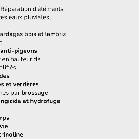
Réparation d’éléments
es eaux pluviales,
ardages bois et lambris
t
s
anti-pigeons
t
en hauteur de
lifiés
ades
es et verrières
ures par
brossage
ongicide et hydrofuge
rps
vie
crinoline